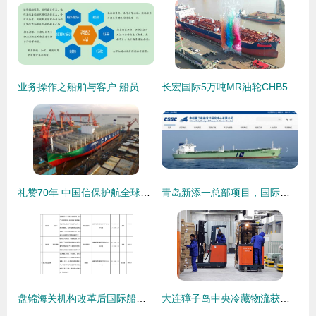
业务操作之船舶与客户 船员管理模块
长宏国际5万吨MR油轮CHB5002命名交付 迈入国际船舶管理新阶段
礼赞70年 中国信保护航全球首艘23000箱LNG动力集装箱船下水，赋能国际船舶管理新跨越
青岛新添一总部项目，国际船舶管理业务再升级
盘锦海关机构改革后国际船舶管理业务办理指引
大连獐子岛中央冷藏物流获海关查验场所资质，助力国际船舶管理业务升级