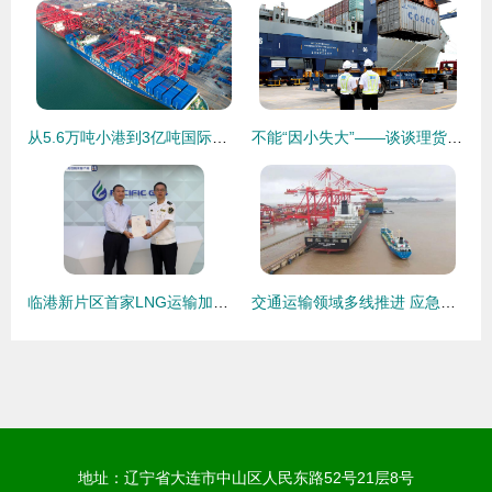
从5.6万吨小港到3亿吨国际枢纽 连云港港的‘蝶变’密码
不能“因小失大”——谈谈理货与国际船舶管理的内在价值
临港新片区首家LNG运输加注船舶管理公司获发资质证书，国际船舶管理业务迎来新突破
交通运输领域多线推进 应急保障、边陲防控与数字协同齐头并进
地址：辽宁省大连市中山区人民东路52号21层8号