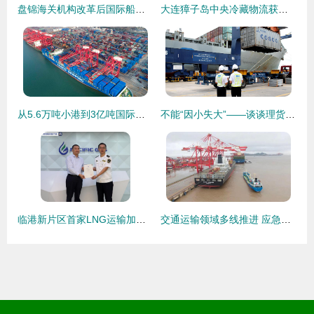
盘锦海关机构改革后国际船舶管理业务办理指引
大连獐子岛中央冷藏物流获海关查验场所资质，助力国际船舶管理业务升级
从5.6万吨小港到3亿吨国际枢纽 连云港港的‘蝶变’密码
不能“因小失大”——谈谈理货与国际船舶管理的内在价值
临港新片区首家LNG运输加注船舶管理公司获发资质证书，国际船舶管理业务迎来新突破
交通运输领域多线推进 应急保障、边陲防控与数字协同齐头并进