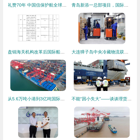
礼赞70年 中国信保护航全球首艘23000箱LNG动力集装箱船下水，赋能国际船舶管理新跨越
青岛新添一总部项目，国际船舶管理业务再升级
盘锦海关机构改革后国际船舶管理业务办理指引
大连獐子岛中央冷藏物流获海关查验场所资质，助力国际船舶管理业务升级
从5.6万吨小港到3亿吨国际枢纽 连云港港的‘蝶变’密码
不能“因小失大”——谈谈理货与国际船舶管理的内在价值