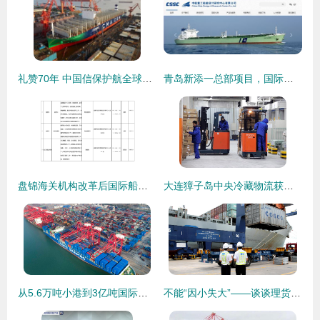
礼赞70年 中国信保护航全球首艘23000箱LNG动力集装箱船下水，赋能国际船舶管理新跨越
青岛新添一总部项目，国际船舶管理业务再升级
盘锦海关机构改革后国际船舶管理业务办理指引
大连獐子岛中央冷藏物流获海关查验场所资质，助力国际船舶管理业务升级
从5.6万吨小港到3亿吨国际枢纽 连云港港的‘蝶变’密码
不能“因小失大”——谈谈理货与国际船舶管理的内在价值